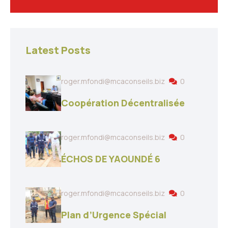
Latest Posts
roger.mfondi@mcaconseils.biz
0
Coopération Décentralisée
roger.mfondi@mcaconseils.biz
0
ÉCHOS DE YAOUNDÉ 6
roger.mfondi@mcaconseils.biz
0
Plan d’Urgence Spécial