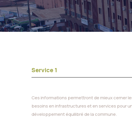
Service 1
Ces informations permettront de mieux cerner le
besoins en infrastructures et en services pour u
développement équilibré de la commune.