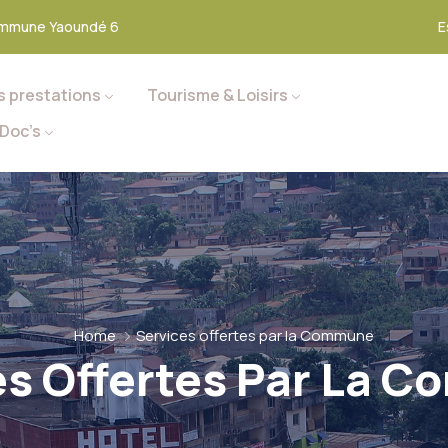
mmune Yaoundé 6
E
s prestations
Tourisme & Loisirs
Doc’s
Home
Services offertes par la Commune
es Offertes Par La 