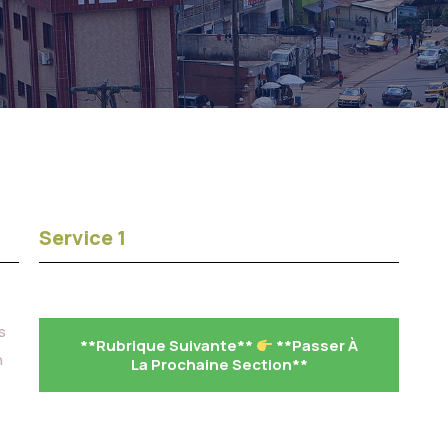
Service 1
s
**Rubrique Suivante**
**Passer À
n
La Prochaine Section**