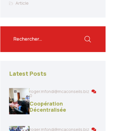
Article
Latest Posts
roger.mfondi@mcaconseils.biz
0
Coopération
Décentralisée
roger.mfondi@mcaconseils.biz