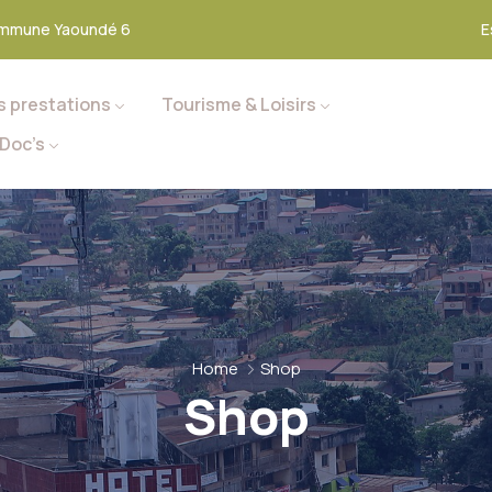
mmune Yaoundé 6
E
s prestations
Tourisme & Loisirs
Doc’s
Home
Shop
Shop