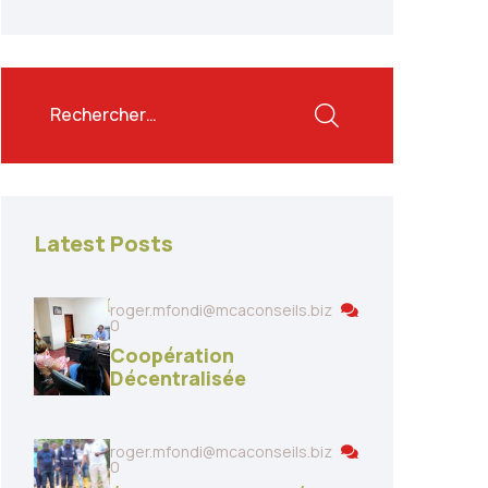
Latest Posts
roger.mfondi@mcaconseils.biz
0
Coopération
Décentralisée
roger.mfondi@mcaconseils.biz
0