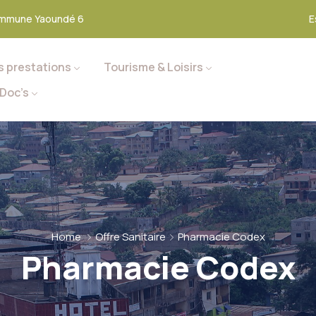
mmune Yaoundé 6
E
s prestations
Tourisme & Loisirs
Doc’s
Home
Offre Sanitaire
Pharmacie Codex
Pharmacie Codex