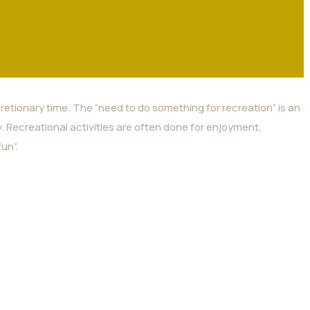
scretionary time. The “need to do something for recreation” is an
 Recreational activities are often done for enjoyment,
un”.