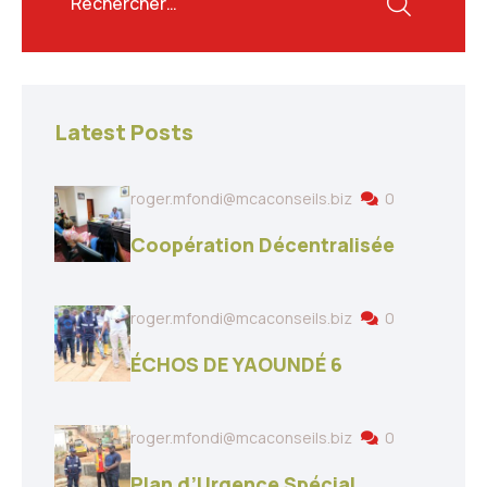
Latest Posts
roger.mfondi@mcaconseils.biz
0
Coopération Décentralisée
roger.mfondi@mcaconseils.biz
0
ÉCHOS DE YAOUNDÉ 6
roger.mfondi@mcaconseils.biz
0
Plan d’Urgence Spécial