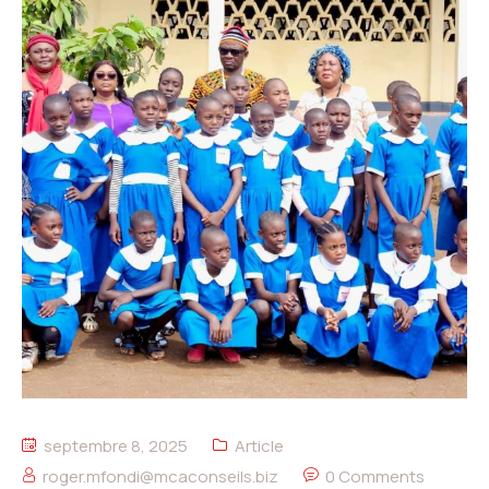
septembre 8, 2025
Article
roger.mfondi@mcaconseils.biz
0 Comments