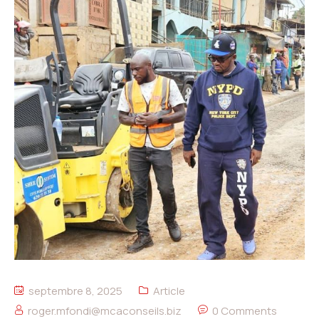
septembre 8, 2025
Article
roger.mfondi@mcaconseils.biz
0 Comments